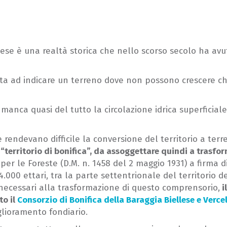
ellese è una realtà storica che nello scorso secolo ha 
 sta ad indicare un terreno dove non possono crescere che
 manca quasi del tutto la circolazione idrica superficiale e
 rendevano difficile la conversione del territorio a terren
territorio di bonifica”, da assoggettare quindi a trasfo
 per le Foreste (D.M. n. 1458 del 2 maggio 1931) a firma d
4.000 ettari, tra la parte settentrionale del territorio d
i necessari alla trasformazione di questo comprensorio,
i
to il
Consorzio di Bonifica della Baraggia Biellese e Verce
glioramento fondiario.