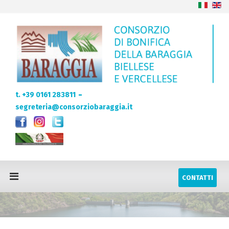
-
t. +39 0161 283811
segreteria@consorziobaraggia.it
CONTATTI