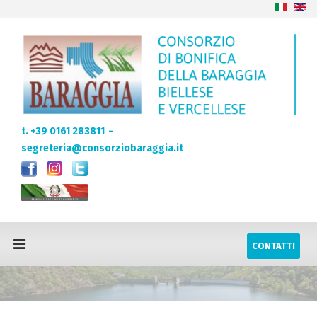
-
t. +39 0161 283811
segreteria@consorziobaraggia.it
CONTATTI