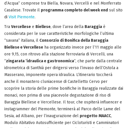
d’Acqua” comprese tra Biella, Novara, Vercelli e nel Monferrato
Casalese. Trovate il
programma completo del week end
sul sito
di
Visit Piemonte
.
Tra
Vercellese
e
Biellese
, dove l’area della
Baraggia
è
considerata per le sue caratteristiche morfologiche l’ultima
“savana” italiana, il
Consorzio di Bonifica della Baraggia
Biellese e Vercellese
ha organizzato invece per l’11 maggio alle
ore 9,15, con ritrovo alla stazione ferroviaria di Vercelli, una
“
zingarata ‘idraulica e gastronomica
”, che parte dalla centrale
idrometrica di Santhià per dirigersi verso l’invaso dell’Ostola a
Masserano, imponente opera idraulica. L’itinerario toccherà
anche il monastero cluniacense di Castelletto Cervo per
scoprire la storia delle prime bonifiche in Baraggia realizzate dai
monaci, non prima di una piacevole degustazione di riso di
Baraggia Biellese e Vercellese. Il tour, che ospiterà influencer e
instagrammer del Piemonte, terminerà al Parco delle Lame del
Sesia, ad Albano, per l’inaugurazione del
progetto
MAACC
,
Modulo Abitativo Autosufficiente per Cicloturisti e Camminatori