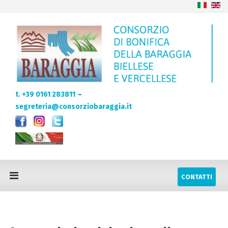
-
t. +39 0161 283811
segreteria@consorziobaraggia.it
CONTATTI