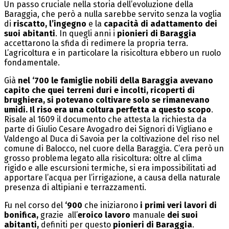
Un passo cruciale nella storia dell’evoluzione della
Baraggia, che però a nulla sarebbe servito senza la voglia
di
riscatto, l’ingegno
e la
capacità di adattamento dei
suoi abitanti
. In quegli anni i
pionieri
di Baraggia
accettarono la sfida di redimere la propria terra.
L’agricoltura e in particolare la risicoltura ebbero un ruolo
fondamentale.
Già
nel ‘700 le famiglie nobili della Baraggia avevano
capito che quei terreni duri e incolti, ricoperti di
brughiera, si potevano coltivare solo se rimanevano
umidi.
Il riso era una coltura perfetta a questo scopo
.
Risale al 1609 il documento che attesta la richiesta da
parte di Giulio Cesare Avogadro dei Signori di Vigliano e
Valdengo al Duca di Savoia per la coltivazione del riso nel
comune di Balocco, nel cuore della Baraggia. C’era però un
grosso problema legato alla risicoltura: oltre al clima
rigido e alle escursioni termiche, si era impossibilitati ad
apportare l’acqua per l’irrigazione, a causa della naturale
presenza di altipiani e terrazzamenti.
Fu nel corso del
‘900
che iniziarono
i primi veri lavori di
bonifica,
grazie all’
eroico lavoro
manuale
dei suoi
abitanti,
definiti per questo
pionieri di Baraggia
.