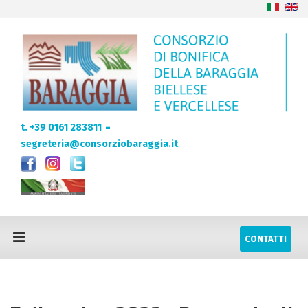
-
t. +39 0161 283811
segreteria@consorziobaraggia.it
CONTATTI